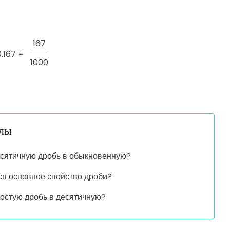
167
0.167 =
1000
алы
есятичную дробь в обыкновенную?
ся основное свойство дроби?
ростую дробь в десятичную?