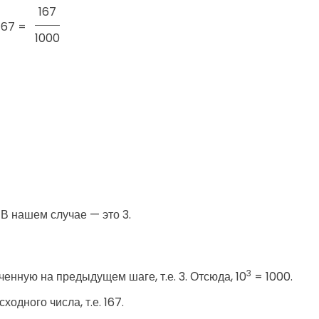
167
167 =
1000
В нашем случае — это 3.
3
ченную на предыдущем шаге, т.е. 3. Отсюда, 10
= 1000.
одного числа, т.е. 167.