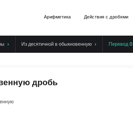
Арифметика
Действия с дробями
ры
Из десятичной в обыкновенную
Перевод 0
овенную дробь
венную