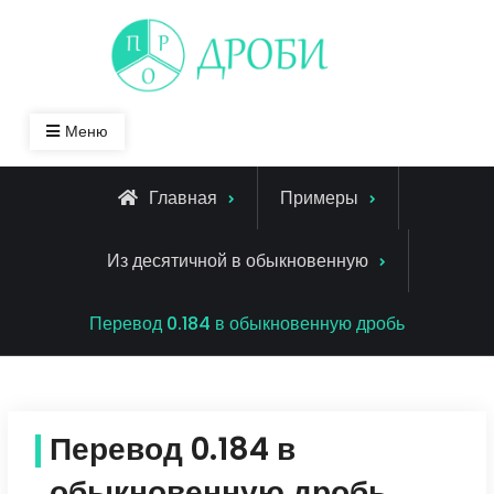
Skip
to
content
Меню
Главная
Примеры
Из десятичной в обыкновенную
Перевод 0.184 в обыкновенную дробь
Перевод 0.184 в
обыкновенную дробь