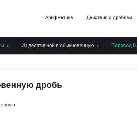
Арифметика
Действия с дробями
ры
Из десятичной в обыкновенную
Перевод 0
овенную дробь
венную