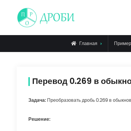
Skip
to
content
Главная
Приме
Перевод 0.269 в обыкн
Задача:
Преобразовать дробь 0.269 в обыкно
Решение: