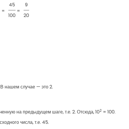
45
9
 =
=
100
20
В нашем случае — это 2.
2
ченную на предыдущем шаге, т.е. 2. Отсюда, 10
= 100.
ходного числа, т.е. 45.