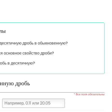
алы
 десятичную дробь в обыкновенную?
ся основное свойство дроби?
робь в десятичную?
енную дробь
* Все поля обязательны