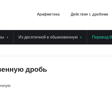
Арифметика
Действия с дробями
ры
Из десятичной в обыкновенную
Перевод 0
венную дробь
енную