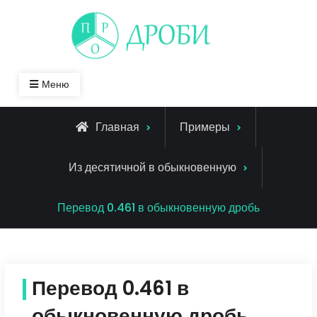
Skip
to
content
Меню
Главная
Примеры
Из десятичной в обыкновенную
Перевод 0.461 в обыкновенную дробь
Перевод 0.461 в
обыкновенную дробь