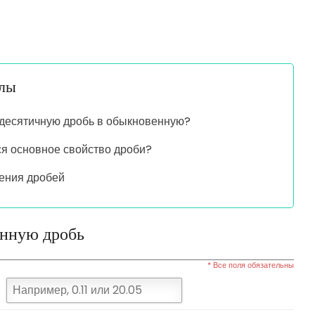
алы
 десятичную дробь в обыкновенную?
ся основное свойство дроби?
ения дробей
енную дробь
* Все поля обязательны