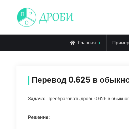
Skip
to
content
Главная
Приме
Перевод 0.625 в обыкн
Задача:
Преобразовать дробь 0.625 в обыкно
Решение: