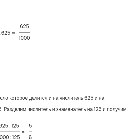
625
.625 =
1000
ло которое делится и на числитель 625 и на
. Разделим числитель и знаменатель на 125 и получим:
625 : 125
5
=
1000 : 125
8