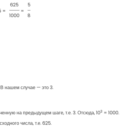
625
5
5 =
=
1000
8
В нашем случае — это 3.
3
ченную на предыдущем шаге, т.е. 3. Отсюда, 10
= 1000.
ходного числа, т.е. 625.