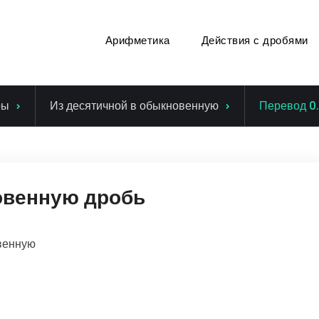
Арифметика
Действия с дробями
ры
Из десятичной в обыкновенную
Перевод 0
овенную дробь
венную