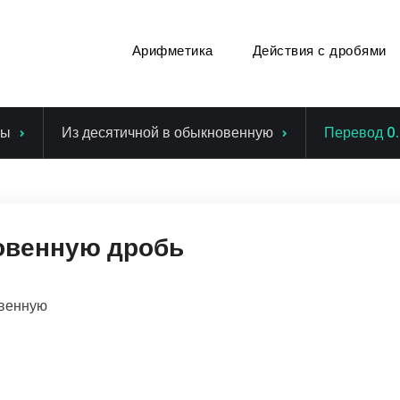
Арифметика
Действия с дробями
ры
Из десятичной в обыкновенную
Перевод 0
овенную дробь
овенную