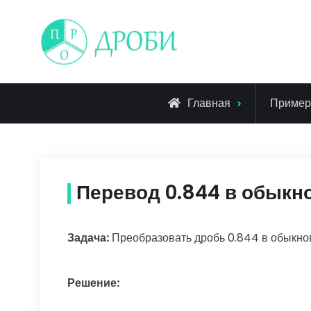
Skip
to
content
Главная
Приме
Перевод 0.844 в обыкн
Задача:
Преобразовать дробь 0.844 в обыкн
Решение: