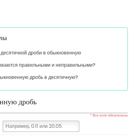
алы
десятичной дроби в обыкновенную
зываются правильными и неправильными?
быкновенную дробь в десятичную?
енную дробь
* Все поля обязательны