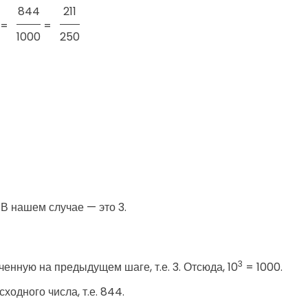
844
211
 =
=
1000
250
В нашем случае — это 3.
3
ченную на предыдущем шаге, т.е. 3. Отсюда, 10
= 1000.
ходного числа, т.е. 844.