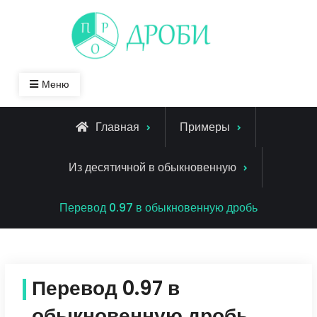
Skip
to
content
Меню
Главная
Примеры
Из десятичной в обыкновенную
Перевод 0.97 в обыкновенную дробь
Перевод 0.97 в
обыкновенную дробь