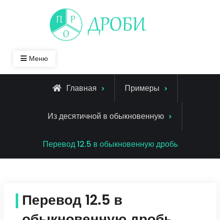
Skip
to
content
Меню
Главная
Примеры
Из десятичной в обыкновенную
Перевод 12.5 в обыкновенную дробь
Перевод 12.5 в
обыкновенную дробь