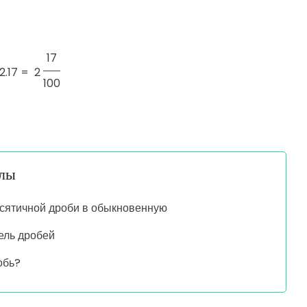
17
2.17 =
2
100
алы
сятичной дроби в обыкновенную
ель дробей
обь?