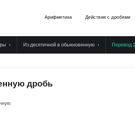
Арифметика
Действия с дробями
ры
Из десятичной в обыкновенную
Перевод 2
венную дробь
енную