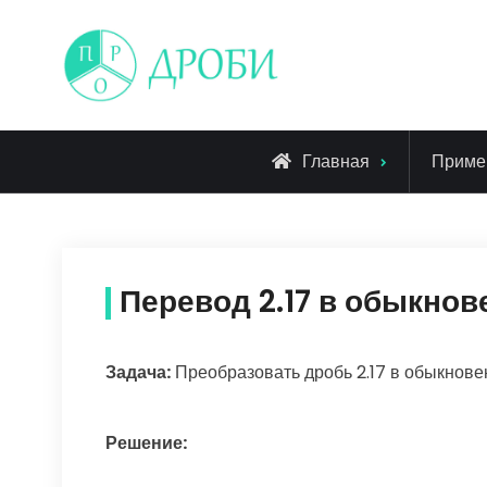
Skip
to
content
Главная
Приме
Перевод 2.17 в обыкно
Задача:
Преобразовать дробь 2.17 в обыкнов
Решение: