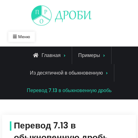
Skip
to
content
Меню
Главная
Примеры
Из десятичной в обыкновенную
Перевод 7.13 в обыкновенную дробь
Перевод 7.13 в
обыкновенную дробь