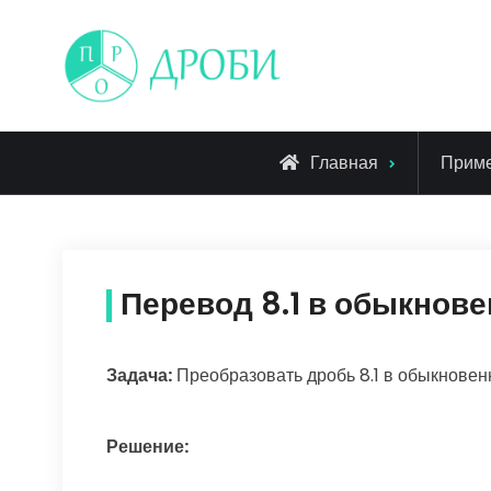
Skip
to
content
Главная
Прим
Перевод 8.1 в обыкнов
Задача:
Преобразовать дробь 8.1 в обыкнове
Решение: