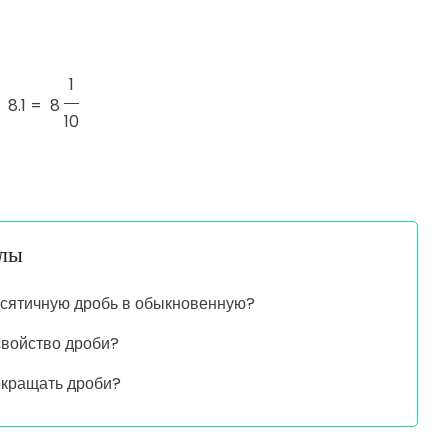
1
8.1 =
8
10
алы
есятичную дробь в обыкновенную?
свойство дроби?
окращать дроби?