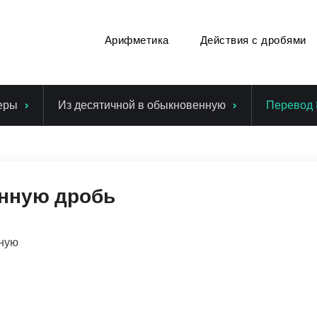
Арифметика
Действия с дробями
еры
Из десятичной в обыкновенную
Перевод 
енную дробь
нную