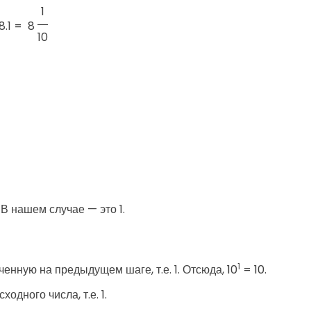
1
8.1 =
8
10
В нашем случае — это 1.
1
ченную на предыдущем шаге, т.е. 1. Отсюда, 10
= 10.
одного числа, т.е. 1.