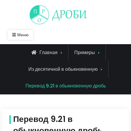
Skip
to
content
Меню
Главная
Примеры
Из десятичной в обыкновенную
Перевод 9.21 в обыкновенную дробь
Перевод 9.21 в
обыкновенную дробь