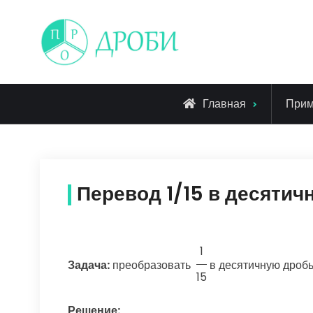
Skip
to
content
Главная
При
Перевод 1/15 в десятич
1
Задача:
преобразовать
в десятичную дроб
15
Решение: