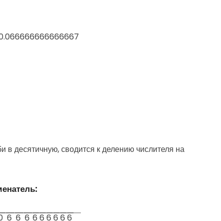
 = 0.066666666666667
 в десятичную, сводится к делению числителя на
менатель:
0
6
6
6
6
6
6
6
6
6