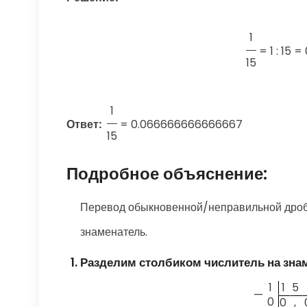
1
=
1 : 15
15
1
Ответ:
=
0.066666666666667
15
Подробное объяснение:
Перевод обыкновенной/неправильной дроби
знаменатель.
Разделим столбиком числитель на зна
1
1
5
—
0
0
,