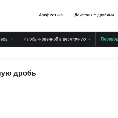
Арифметика
Действия с дробями
меры
Из обыкновенной в десятичную
Перевод 
ную дробь
ь