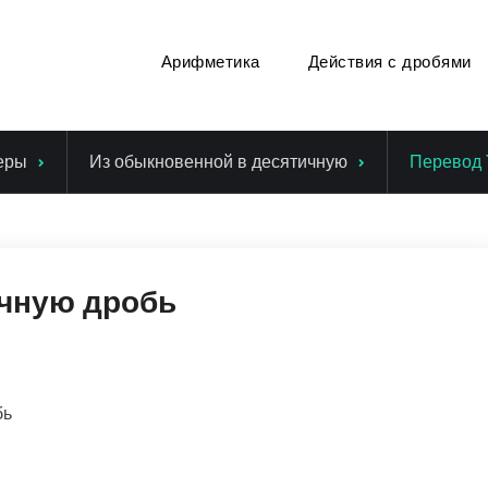
Арифметика
Действия с дробями
еры
Из обыкновенной в десятичную
Перевод 
ичную дробь
бь