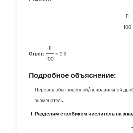
11
100
11
Ответ:
=
0.11
100
Подробное объяснение:
Перевод обыкновенной/неправильной дроби
знаменатель.
Разделим столбиком числитель на зна