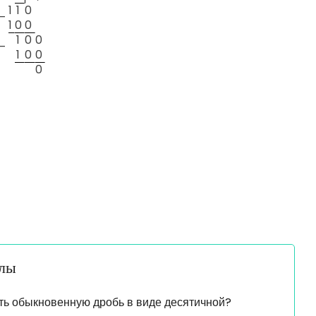
1
1
0
—
1
0
0
1
0
0
—
1
0
0
0
алы
ть обыкновенную дробь в виде десятичной?