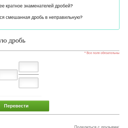
ее кратное знаменателей дробей?
тся смешанная дробь в неправильную?
ую дробь
* Все поля обязательны
Перевести
Поделиться с друзьями: