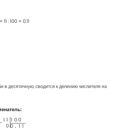
=
11 : 100 = 0.11
 в десятичную, сводится к делению числителя на
менатель:
1
1
1
0
0
—
0
0
,
1
1