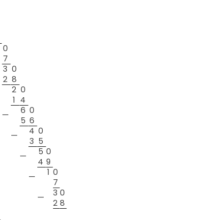
0
0
7
3
0
2
8
2
0
—
1
4
6
0
—
5
6
4
0
—
3
5
5
0
—
4
9
1
0
—
7
3
0
—
2
8