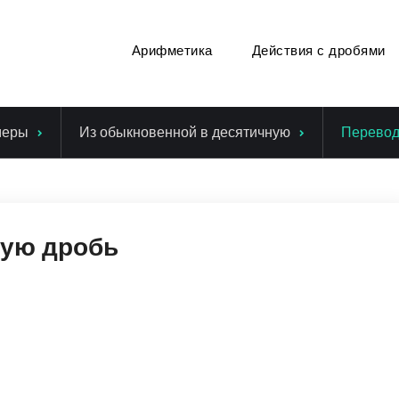
Арифметика
Действия с дробями
меры
Из обыкновенной в десятичную
Перевод 
ную дробь