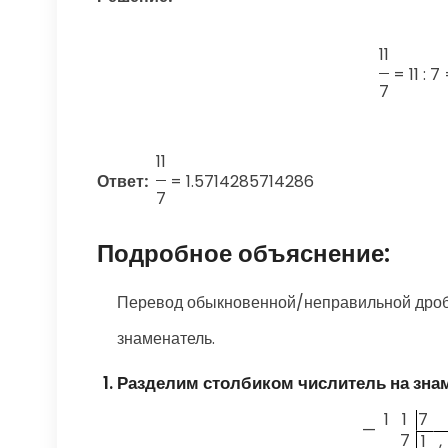
11
=
11 : 
7
11
Ответ:
=
1.5714285714286
7
Подробное объяснение:
Перевод обыкновенной/неправильной дроби
знаменатель.
Разделим столбиком числитель на зна
1
1
7
—
7
1
,