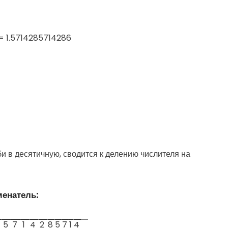
7 = 1.5714285714286
 в десятичную, сводится к делению числителя на
менатель:
5
7
1
4
2
8
5
7
1
4