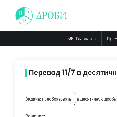
Skip
to
content
Главная
При
Перевод 11/7 в десятич
11
Задача:
преобразовать
в десятичную дробь
7
Решение: