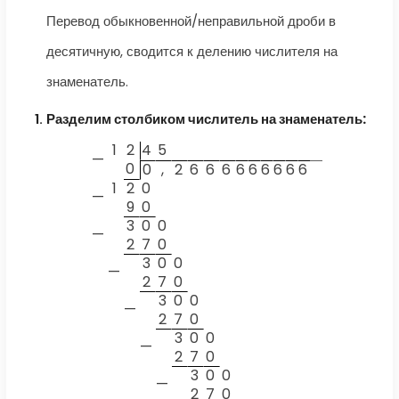
Перевод обыкновенной/неправильной дроби в
десятичную, сводится к делению числителя на
знаменатель.
Разделим столбиком числитель на знаменатель:
1
2
4
5
—
0
0
,
2
6
6
6
6
6
6
6
6
6
1
2
0
—
9
0
3
0
0
—
2
7
0
3
0
0
—
2
7
0
3
0
0
—
2
7
0
3
0
0
—
2
7
0
3
0
0
—
2
7
0