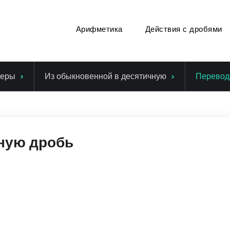
Арифметика
Действия с дробями
еры
Из обыкновенной в десятичную
Перевод 
чную дробь