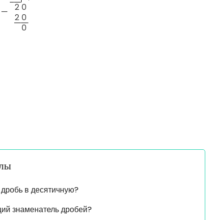
2
0
—
2
0
0
алы
 дробь в десятичную?
щий знаменатель дробей?