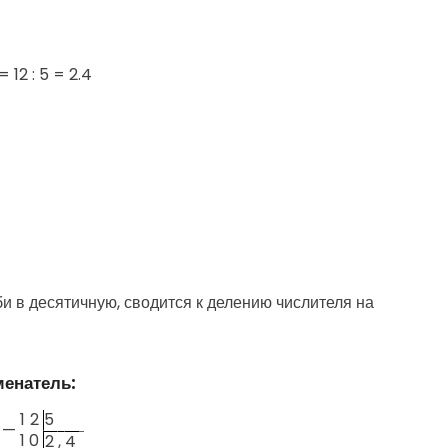
=
12 : 5 = 2.4
 в десятичную, сводится к делению числителя на
менатель:
1
2
5
—
1
0
2
,
4