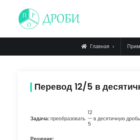
Skip
to
content
Главная
Прим
Перевод 12/5 в десяти
12
Задача:
преобразовать
в десятичную дробь
5
Решение: