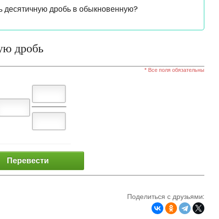
ь десятичную дробь в обыкновенную?
ую дробь
* Все поля обязательны
Перевести
Поделиться с друзьями: