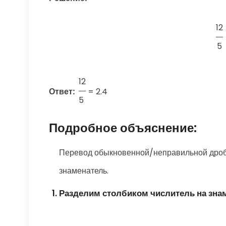
12
5
12
Ответ:
=
2.4
5
Подробное объяснение:
Перевод обыкновенной/неправильной дроби
знаменатель.
Разделим столбиком числитель на зна