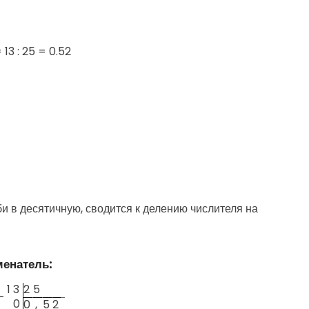
=
13 : 25 = 0.52
 в десятичную, сводится к делению числителя на
менатель:
1
3
2
5
—
0
0
,
5
2