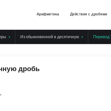
Арифметика
Действия с дробями
еры
Из обыкновенной в десятичную
Перевод 
ичную дробь
ь