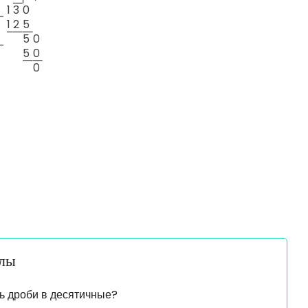
1
3
0
—
1
2
5
5
0
—
5
0
0
алы
ь дроби в десятичные?