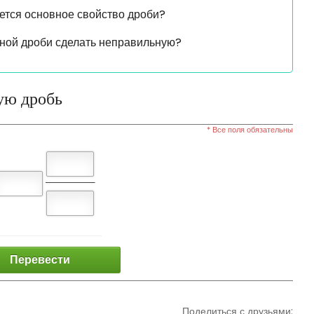
ется основное свойство дроби?
ной дроби сделать неправильную?
ую дробь
* Все поля обязательны
Перевести
Поделиться с друзьями: