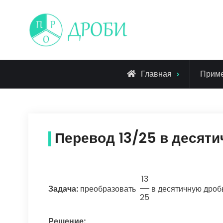
Skip
to
content
Главная
Прим
Перевод 13/25 в десят
13
Задача:
преобразовать
в десятичную дроб
25
Решение: