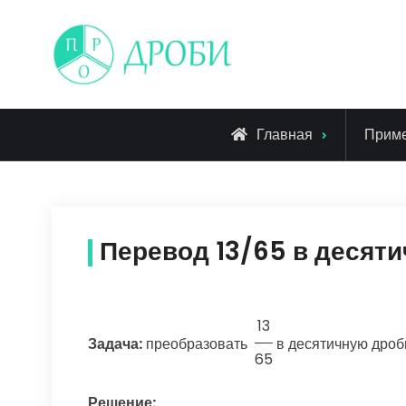
Skip
to
content
Главная
Прим
Перевод 13/65 в десят
13
Задача:
преобразовать
в десятичную дроб
65
Решение: