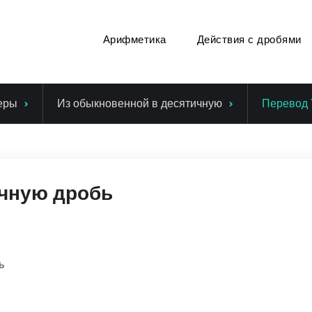
Арифметика
Действия с дробями
еры
Из обыкновенной в десятичную
Перевод 
ичную дробь
ь