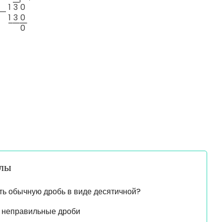
1
3
0
—
1
3
0
0
алы
ть обычную дробь в виде десятичной?
 неправильные дроби