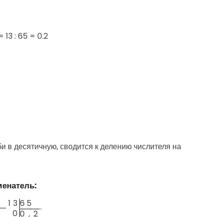
=
13 : 65 = 0.2
 в десятичную, сводится к делению числителя на
менатель:
1
3
6
5
—
0
0
,
2