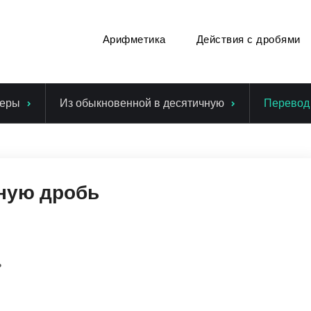
Арифметика
Действия с дробями
еры
Из обыкновенной в десятичную
Перевод 
чную дробь
ь