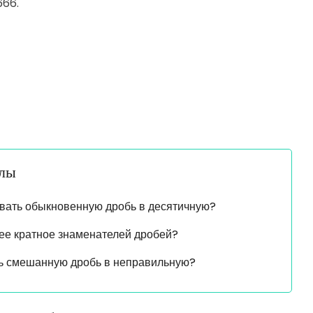
666.
алы
вать обыкновенную дробь в десятичную?
ее кратное знаменателей дробей?
ть смешанную дробь в неправильную?