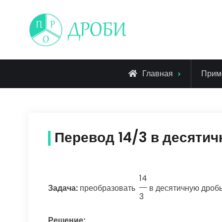
Skip
to
content
Главная
Прим
Перевод 14/3 в десяти
14
Задача:
преобразовать
в десятичную дроб
3
Решение: