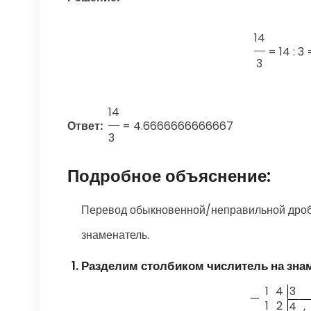
14
=
14 : 
3
14
Ответ:
=
4.6666666666667
3
Подробное объяснение:
Перевод обыкновенной/неправильной дроби
знаменатель.
Разделим столбиком числитель на зна
1
4
3
—
1
2
4
,