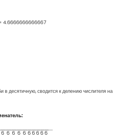
3 = 4.6666666666667
 в десятичную, сводится к делению числителя на
менатель:
6
6
6
6
6
6
6
6
6
6