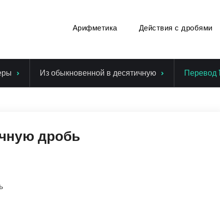
Арифметика
Действия с дробями
еры
Из обыкновенной в десятичную
Перевод 
ичную дробь
ь