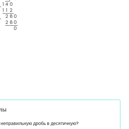
1
4
0
—
1
1
2
2
8
0
—
2
8
0
0
алы
 неправильную дробь в десятичную?