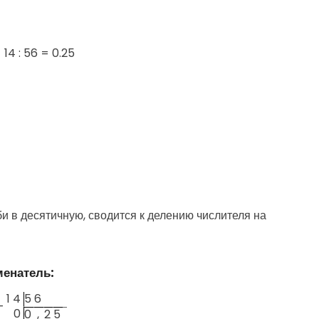
=
14 : 56 = 0.25
 в десятичную, сводится к делению числителя на
менатель:
1
4
5
6
—
0
0
,
2
5