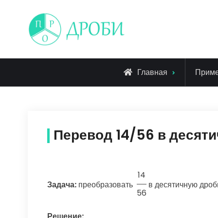
Skip
to
content
Главная
Прим
Перевод 14/56 в десят
14
Задача:
преобразовать
в десятичную дроб
56
Решение: