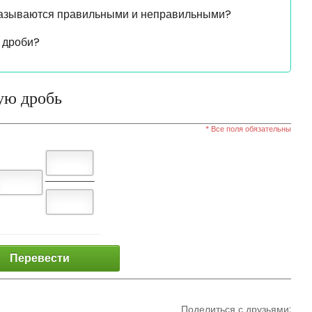
называются правильными и неправильными?
 дроби?
ую дробь
* Все поля обязательны
Перевести
Поделиться с друзьями: