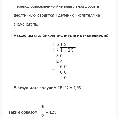
Перевод обыкновенной/неправильной дроби в
десятичную, сводится к делению числителя на
знаменатель.
Разделим столбиком числитель на знаменатель:
1
5
1
2
—
1
2
1
,
2
5
3
0
—
2
4
6
0
—
6
0
0
В результате получим:
15 : 12 = 1,25.
15
Таким образом:
=
1.25
12