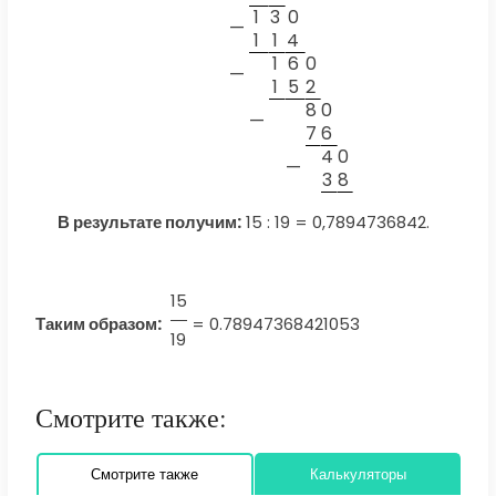
1
3
0
—
1
1
4
1
6
0
—
1
5
2
8
0
—
7
6
4
0
—
3
8
В результате получим:
15 : 19 = 0,7894736842.
15
Таким образом:
=
0.78947368421053
19
Смотрите также:
Смотрите также
Калькуляторы