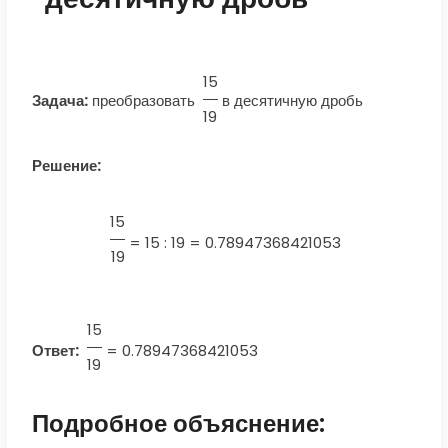
15
Задача:
преобразовать
в десятичную дробь
19
Решение:
15
=
15 : 19 = 0.78947368421053
19
15
Ответ:
=
0.78947368421053
19
Подробное объяснение: