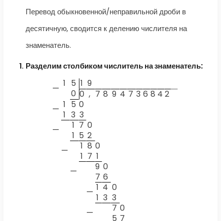
Перевод обыкновенной/неправильной дроби в
десятичную, сводится к делению числителя на
знаменатель.
Разделим столбиком числитель на знаменатель:
1
5
1
9
—
0
0
,
7
8
9
4
7
3
6
8
4
2
1
5
0
—
1
3
3
1
7
0
—
1
5
2
1
8
0
—
1
7
1
9
0
—
7
6
1
4
0
—
1
3
3
7
0
—
5
7