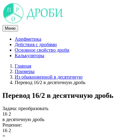
Skip
to
content
Меню
Арифметика
Действия с дробями
Основное свойство дроби
Калькуляторы
Главная
Примеры
Из обыкновенной в десятичную
Перевод 16/2 в десятичную дробь
Перевод 16/2 в десятичную дробь
Задача:
преобразовать
16
2
в десятичную дробь
Решение:
16
2
=