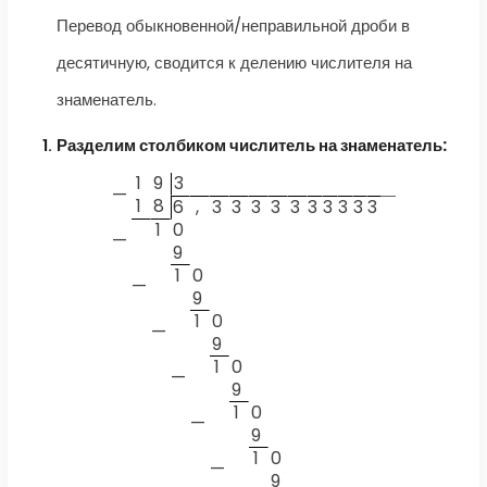
Перевод обыкновенной/неправильной дроби в
десятичную, сводится к делению числителя на
знаменатель.
Разделим столбиком числитель на знаменатель:
1
9
3
—
1
8
6
,
3
3
3
3
3
3
3
3
3
3
1
0
—
9
1
0
—
9
1
0
—
9
1
0
—
9
1
0
—
9
1
0
—
9