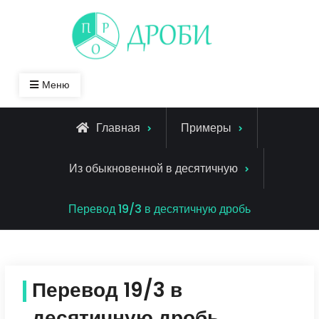
Skip
to
content
Меню
Главная
Примеры
Из обыкновенной в десятичную
Перевод 19/3 в десятичную дробь
Перевод 19/3 в
десятичную дробь