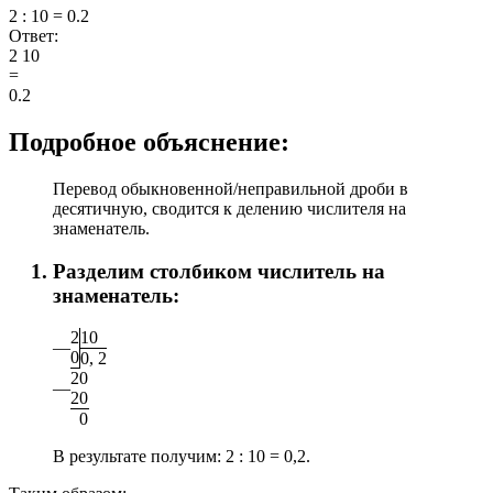
2 : 10 = 0.2
Ответ:
2
10
=
0.2
Подробное объяснение:
Перевод обыкновенной/неправильной дроби в
десятичную, сводится к делению числителя на
знаменатель.
Разделим столбиком числитель на
знаменатель:
2
1
0
—
0
0
,
2
2
0
—
2
0
0
В результате получим:
2 : 10 = 0,2.