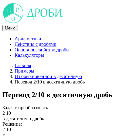
Skip
to
content
Меню
Арифметика
Действия с дробями
Основное свойство дроби
Калькуляторы
Главная
Примеры
Из обыкновенной в десятичную
Перевод 2/10 в десятичную дробь
Перевод 2/10 в десятичную дробь
Задача:
преобразовать
2
10
в десятичную дробь
Решение:
2
10
=