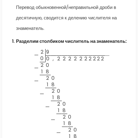
Перевод обыкновенной/неправильной дроби в
десятичную, сводится к делению числителя на
знаменатель.
Разделим столбиком числитель на знаменатель:
2
9
—
0
0
,
2
2
2
2
2
2
2
2
2
2
2
0
—
1
8
2
0
—
1
8
2
0
—
1
8
2
0
—
1
8
2
0
—
1
8
2
0
—
1
8