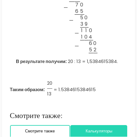
7
0
—
6
5
5
0
—
3
9
1
1
0
—
1
0
4
6
0
—
5
2
В результате получим:
20 : 13 = 1,5384615384.
20
Таким образом:
=
1.5384615384615
13
Смотрите также:
Смотрите также
Калькуляторы