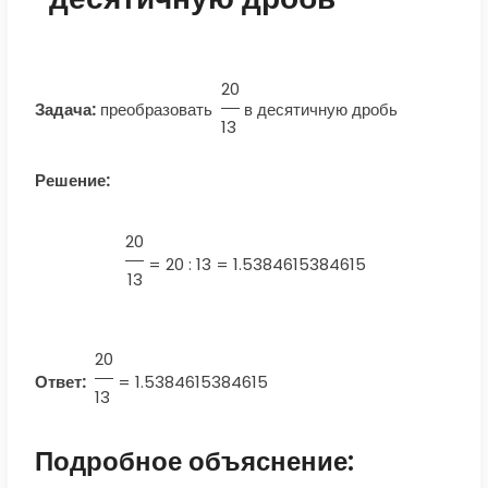
20
Задача:
преобразовать
в десятичную дробь
13
Решение:
20
=
20 : 13 = 1.5384615384615
13
20
Ответ:
=
1.5384615384615
13
Подробное объяснение: