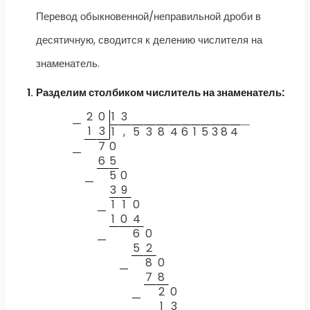
Перевод обыкновенной/неправильной дроби в
десятичную, сводится к делению числителя на
знаменатель.
Разделим столбиком числитель на знаменатель:
2
0
1
3
—
1
3
1
,
5
3
8
4
6
1
5
3
8
4
7
0
—
6
5
5
0
—
3
9
1
1
0
—
1
0
4
6
0
—
5
2
8
0
—
7
8
2
0
—
1
3