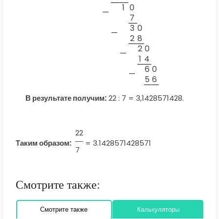
1
0
—
7
3
0
—
2
8
2
0
—
1
4
6
0
—
5
6
В результате получим:
22 : 7 = 3,1428571428.
22
Таким образом:
=
3.1428571428571
7
Смотрите также:
Смотрите также
Калькуляторы