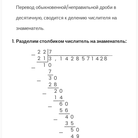
Перевод обыкновенной/неправильной дроби в
десятичную, сводится к делению числителя на
знаменатель.
Разделим столбиком числитель на знаменатель:
2
2
7
—
2
1
3
,
1
4
2
8
5
7
1
4
2
8
1
0
—
7
3
0
—
2
8
2
0
—
1
4
6
0
—
5
6
4
0
—
3
5
5
0
—
4
9