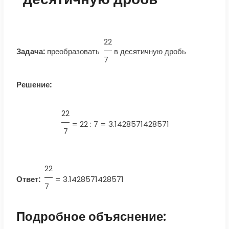
22
Задача:
преобразовать
в десятичную дробь
7
Решение:
22
=
22 : 7 = 3.1428571428571
7
22
Ответ:
=
3.1428571428571
7
Подробное объяснение: