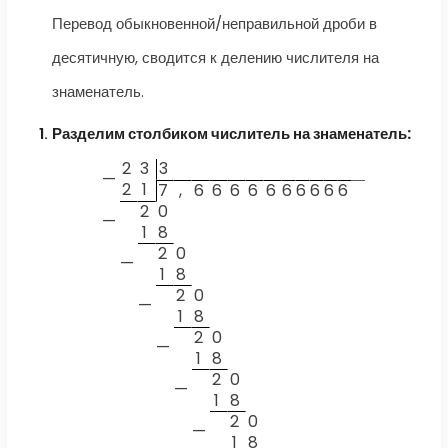
Перевод обыкновенной/неправильной дроби в
десятичную, сводится к делению числителя на
знаменатель.
Разделим столбиком числитель на знаменатель:
2
3
3
—
2
1
7
,
6
6
6
6
6
6
6
6
6
6
2
0
—
1
8
2
0
—
1
8
2
0
—
1
8
2
0
—
1
8
2
0
—
1
8
2
0
—
1
8