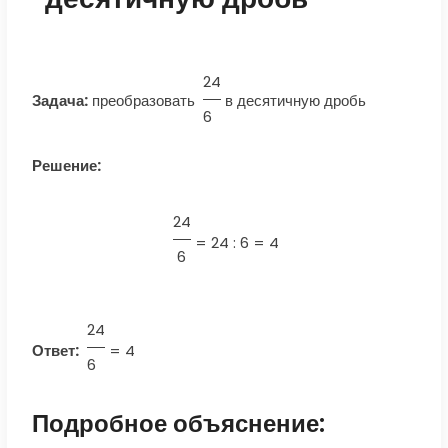
24
Задача:
преобразовать
в десятичную дробь
6
Решение:
24
=
24 : 6 = 4
6
24
Ответ:
=
4
6
Подробное объяснение: