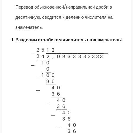
Перевод обыкновенной/неправильной дроби в
десятичную, сводится к делению числителя на
знаменатель.
Разделим столбиком числитель на знаменатель:
2
5
1
2
—
2
4
2
,
0
8
3
3
3
3
3
3
3
3
1
0
—
0
1
0
0
—
9
6
4
0
—
3
6
4
0
—
3
6
4
0
—
3
6
4
0
—
3
6