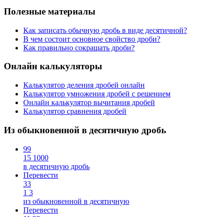
Полезные материалы
Как записать обычную дробь в виде десятичной?
В чем состоит основное свойство дроби?
Как правильно сокращать дроби?
Онлайн калькуляторы
Калькулятор деления дробей онлайн
Калькулятор умножения дробей с решением
Онлайн калькулятор вычитания дробей
Калькулятор сравнения дробей
Из обыкновенной в десятичную дробь
99
15
1000
в десятичную дробь
Перевести
33
1
3
из обыкновенной в десятичную
Перевести