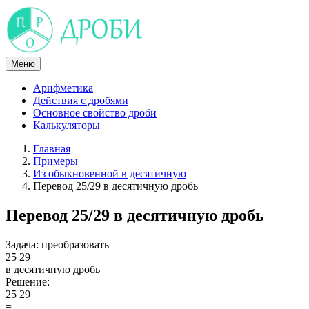
Skip
to
content
Меню
Арифметика
Действия с дробями
Основное свойство дроби
Калькуляторы
Главная
Примеры
Из обыкновенной в десятичную
Перевод 25/29 в десятичную дробь
Перевод 25/29 в десятичную дробь
Задача:
преобразовать
25
29
в десятичную дробь
Решение:
25
29
=