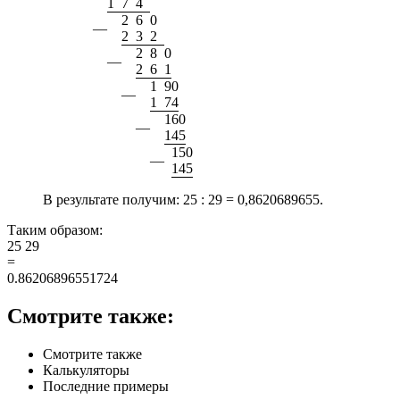
1
7
4
2
6
0
—
2
3
2
2
8
0
—
2
6
1
1
9
0
—
1
7
4
1
6
0
—
1
4
5
1
5
0
—
1
4
5
В результате получим:
25 : 29 = 0,8620689655.
Таким образом:
25
29
=
0.86206896551724
Смотрите также:
Смотрите также
Калькуляторы
Последние примеры