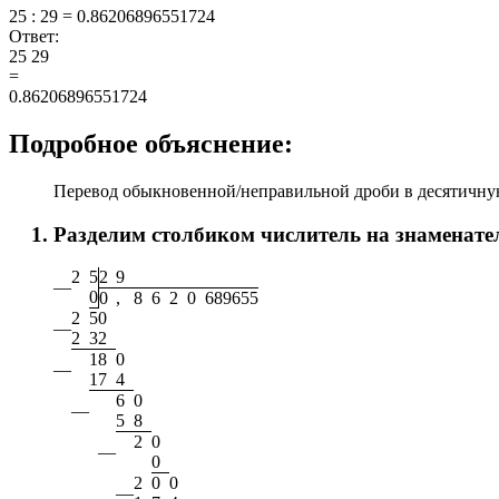
25 : 29 = 0.86206896551724
Ответ:
25
29
=
0.86206896551724
Подробное объяснение:
Перевод обыкновенной/неправильной дроби в десятичную
Разделим столбиком числитель на знаменате
2
5
2
9
—
0
0
,
8
6
2
0
6
8
9
6
5
5
2
5
0
—
2
3
2
1
8
0
—
1
7
4
6
0
—
5
8
2
0
—
0
2
0
0
—