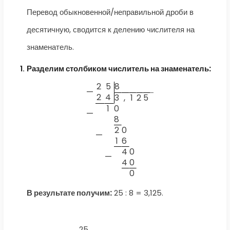
Перевод обыкновенной/неправильной дроби в
десятичную, сводится к делению числителя на
знаменатель.
Разделим столбиком числитель на знаменатель:
2
5
8
—
2
4
3
,
1
2
5
1
0
—
8
2
0
—
1
6
4
0
—
4
0
0
В результате получим:
25 : 8 = 3,125.
25