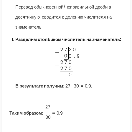
Перевод обыкновенной/неправильной дроби в
десятичную, сводится к делению числителя на
знаменатель.
Разделим столбиком числитель на знаменатель:
2
7
3
0
—
0
0
,
9
2
7
0
—
2
7
0
0
В результате получим:
27 : 30 = 0,9.
27
Таким образом:
=
0.9
30