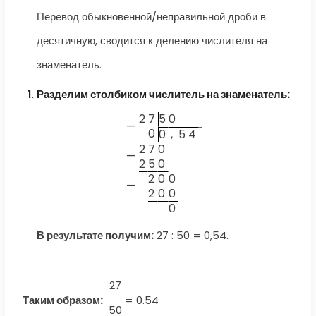
Перевод обыкновенной/неправильной дроби в
десятичную, сводится к делению числителя на
знаменатель.
Разделим столбиком числитель на знаменатель:
2
7
5
0
—
0
0
,
5
4
2
7
0
—
2
5
0
2
0
0
—
2
0
0
0
В результате получим:
27 : 50 = 0,54.
27
Таким образом:
=
0.54
50