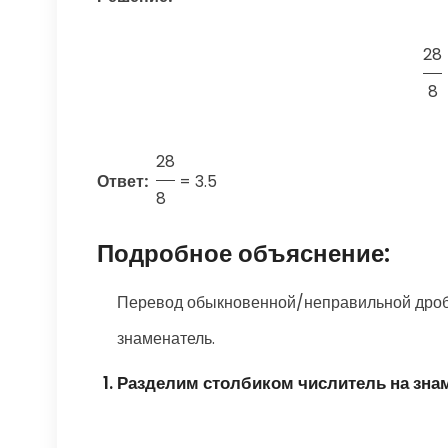
28
8
28
Ответ:
=
3.5
8
Подробное объяснение:
Перевод обыкновенной/неправильной дроби
знаменатель.
Разделим столбиком числитель на зна