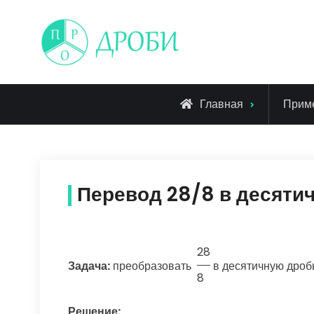
Skip
to
content
Главная
Прим
Перевод 28/8 в десяти
28
Задача:
преобразовать
в десятичную дроб
8
Решение: