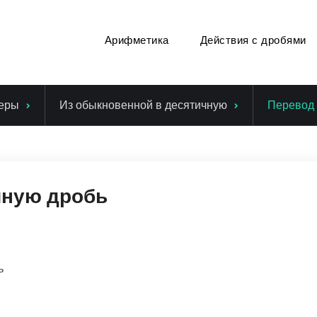
Арифметика
Действия с дробями
еры
Из обыкновенной в десятичную
Перевод 
чную дробь
ь