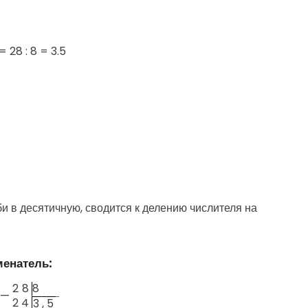
=
28 : 8 = 3.5
 в десятичную, сводится к делению числителя на
менатель:
2
8
8
—
2
4
3
,
5