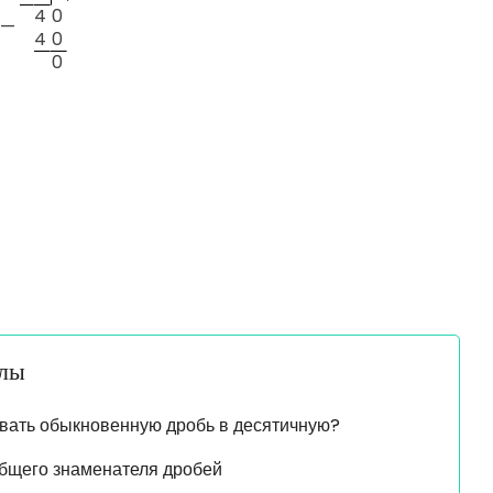
4
0
—
4
0
0
алы
вать обыкновенную дробь в десятичную?
бщего знаменателя дробей