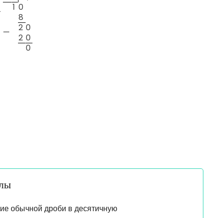
1
0
—
8
2
0
—
2
0
0
алы
ие обычной дроби в десятичную