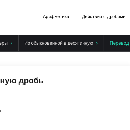
Арифметика
Действия с дробями
еры
Из обыкновенной в десятичную
Перевод 
чную дробь
ь