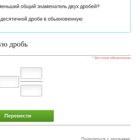
именьший общий знаменатель двух дробей?
десятичной дроби в обыкновенную
ую дробь
* Все поля обязательны
Перевести
Поделиться с друзьями: