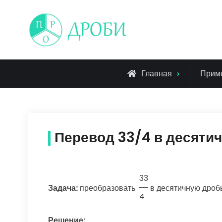
Skip
to
content
Главная
Прим
Перевод 33/4 в десяти
33
Задача:
преобразовать
в десятичную дроб
4
Решение: