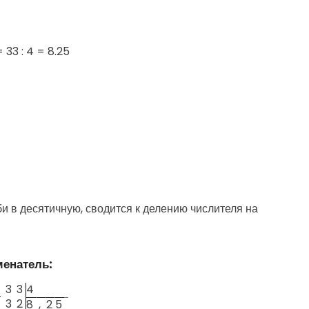
=
33 : 4 = 8.25
 в десятичную, сводится к делению числителя на
менатель:
3
3
4
—
3
2
8
,
2
5