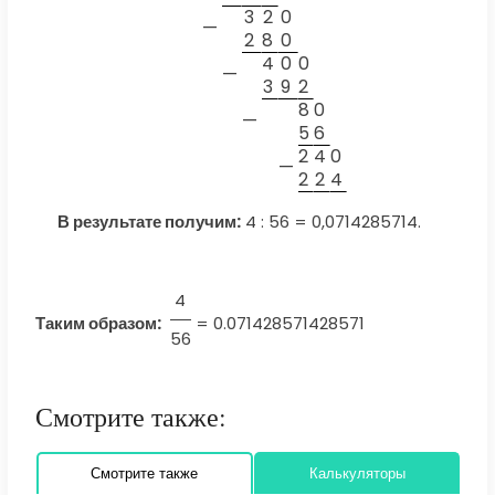
3
2
0
—
2
8
0
4
0
0
—
3
9
2
8
0
—
5
6
2
4
0
—
2
2
4
В результате получим:
4 : 56 = 0,0714285714.
4
Таким образом:
=
0.071428571428571
56
Смотрите также:
Смотрите также
Калькуляторы