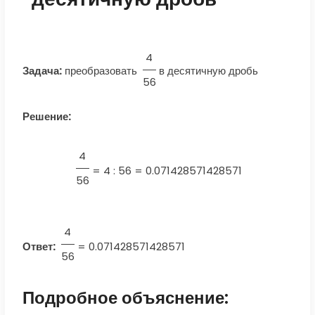
4
Задача:
преобразовать
в десятичную дробь
56
Решение:
4
=
4 : 56 = 0.071428571428571
56
4
Ответ:
=
0.071428571428571
56
Подробное объяснение: