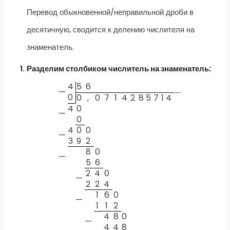
Перевод обыкновенной/неправильной дроби в
десятичную, сводится к делению числителя на
знаменатель.
Разделим столбиком числитель на знаменатель:
4
5
6
—
0
0
,
0
7
1
4
2
8
5
7
1
4
4
0
—
0
4
0
0
—
3
9
2
8
0
—
5
6
2
4
0
—
2
2
4
1
6
0
—
1
1
2
4
8
0
—
4
4
8