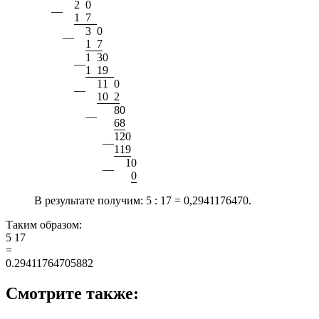
2
0
—
1
7
3
0
—
1
7
1
3
0
—
1
1
9
1
1
0
—
1
0
2
8
0
—
6
8
1
2
0
—
1
1
9
1
0
—
0
В результате получим:
5 : 17 = 0,2941176470.
Таким образом:
5
17
=
0.29411764705882
Смотрите также: