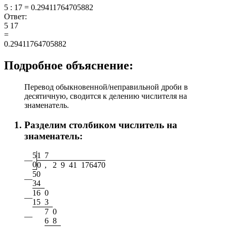
5 : 17 = 0.29411764705882
Ответ:
5
17
=
0.29411764705882
Подробное объяснение:
Перевод обыкновенной/неправильной дроби в
десятичную, сводится к делению числителя на
знаменатель.
Разделим столбиком числитель на
знаменатель:
5
1
7
—
0
0
,
2
9
4
1
1
7
6
4
7
0
5
0
—
3
4
1
6
0
—
1
5
3
7
0
—
6
8