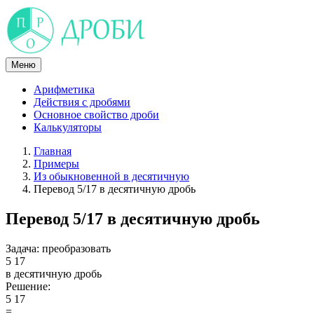
Skip
to
content
Меню
Арифметика
Действия с дробями
Основное свойство дроби
Калькуляторы
Главная
Примеры
Из обыкновенной в десятичную
Перевод 5/17 в десятичную дробь
Перевод 5/17 в десятичную дробь
Задача:
преобразовать
5
17
в десятичную дробь
Решение:
5
17
=