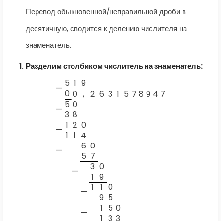
Перевод обыкновенной/неправильной дроби в
десятичную, сводится к делению числителя на
знаменатель.
Разделим столбиком числитель на знаменатель:
5
1
9
—
0
0
,
2
6
3
1
5
7
8
9
4
7
5
0
—
3
8
1
2
0
—
1
1
4
6
0
—
5
7
3
0
—
1
9
1
1
0
—
9
5
1
5
0
—
1
3
3