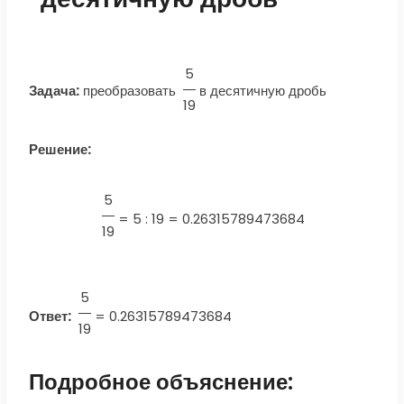
5
Задача:
преобразовать
в десятичную дробь
19
Решение:
5
=
5 : 19 = 0.26315789473684
19
5
Ответ:
=
0.26315789473684
19
Подробное объяснение: