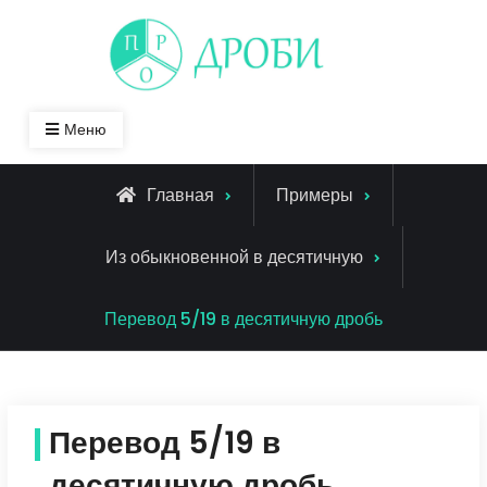
Skip
to
content
Меню
Главная
Примеры
Из обыкновенной в десятичную
Перевод 5/19 в десятичную дробь
Перевод 5/19 в
десятичную дробь