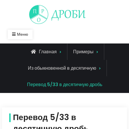
Skip
to
content
Меню
Главная
Примеры
Из обыкновенной в десятичную
Перевод 5/33 в десятичную дробь
Перевод 5/33 в
десятичную дробь