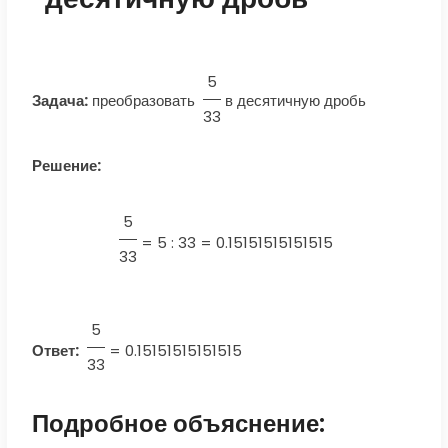
5
Задача:
преобразовать
в десятичную дробь
33
Решение:
5
=
5 : 33 = 0.15151515151515
33
5
Ответ:
=
0.15151515151515
33
Подробное объяснение: