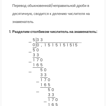
Перевод обыкновенной/неправильной дроби в
десятичную, сводится к делению числителя на
знаменатель.
Разделим столбиком числитель на знаменатель:
5
3
3
—
0
0
,
1
5
1
5
1
5
1
5
1
5
5
0
—
3
3
1
7
0
—
1
6
5
5
0
—
3
3
1
7
0
—
1
6
5
5
0
—
3
3
1
7
0
—
1
6
5