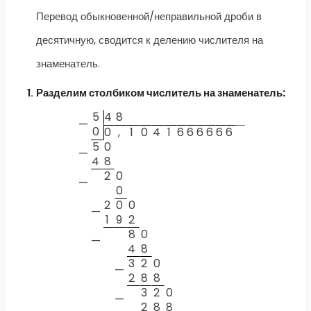
Перевод обыкновенной/неправильной дроби в
десятичную, сводится к делению числителя на
знаменатель.
Разделим столбиком числитель на знаменатель:
5
4
8
—
0
0
,
1
0
4
1
6
6
6
6
6
6
5
0
—
4
8
2
0
—
0
2
0
0
—
1
9
2
8
0
—
4
8
3
2
0
—
2
8
8
3
2
0
—
2
8
8