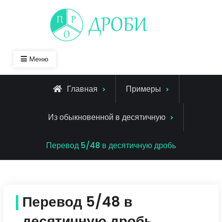
Skip
to
content
Меню
Главная
Примеры
Из обыкновенной в десятичную
Перевод 5/48 в десятичную дробь
Перевод 5/48 в
десятичную дробь