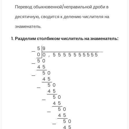
Перевод обыкновенной/неправильной дроби в
десятичную, сводится к делению числителя на
знаменатель.
Разделим столбиком числитель на знаменатель:
5
9
—
0
0
,
5
5
5
5
5
5
5
5
5
5
5
0
—
4
5
5
0
—
4
5
5
0
—
4
5
5
0
—
4
5
5
0
—
4
5
5
0
—
4
5