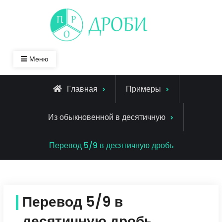
Skip
to
content
Меню
Главная
Примеры
Из обыкновенной в десятичную
Перевод 5/9 в десятичную дробь
Перевод 5/9 в
десятичную дробь