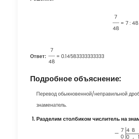
7
=
7 : 4
48
7
Ответ:
=
0.14583333333333
48
Подробное объяснение:
Перевод обыкновенной/неправильной дроби
знаменатель.
Разделим столбиком числитель на зна
7
4
8
—
0
0
,