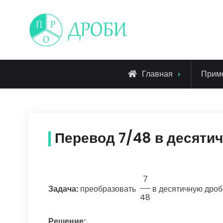
Skip
to
content
Главная
Прим
Перевод 7/48 в десяти
7
Задача:
преобразовать
в десятичную дроб
48
Решение: