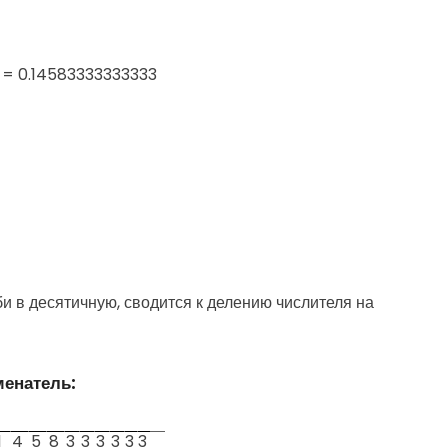
8 = 0.14583333333333
 в десятичную, сводится к делению числителя на
менатель:
1
4
5
8
3
3
3
3
3
3