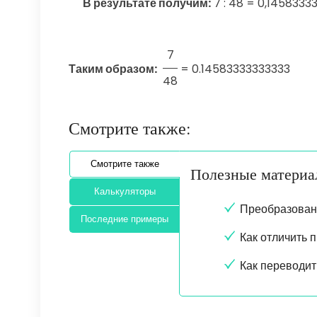
В результате получим:
7 : 48 = 0,14583333
7
Таким образом:
=
0.14583333333333
48
Смотрите также:
Смотрите также
Полезные матери
Калькуляторы
Преобразован
Последние примеры
Как отличить 
Как переводит