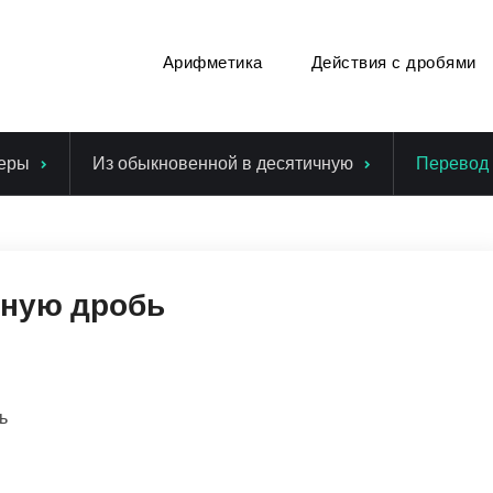
Арифметика
Действия с дробями
еры
Из обыкновенной в десятичную
Перевод 
чную дробь
ь