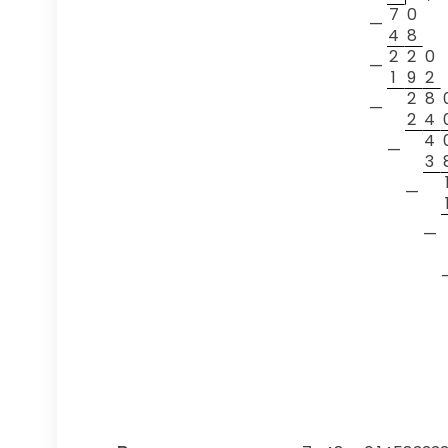
7
0
—
4
8
2
2
0
—
1
9
2
2
8
—
2
4
4
—
3
—
—