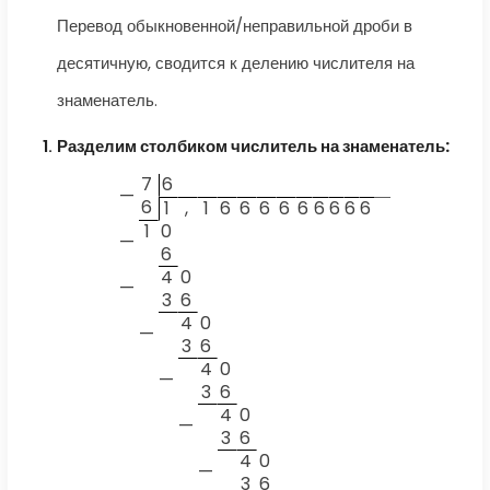
Перевод обыкновенной/неправильной дроби в
десятичную, сводится к делению числителя на
знаменатель.
Разделим столбиком числитель на знаменатель:
7
6
—
6
1
,
1
6
6
6
6
6
6
6
6
6
1
0
—
6
4
0
—
3
6
4
0
—
3
6
4
0
—
3
6
4
0
—
3
6
4
0
—
3
6