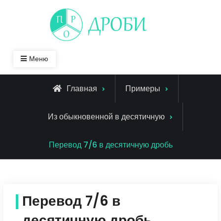
Skip
to
content
Меню
Главная
Примеры
Из обыкновенной в десятичную
Перевод 7/6 в десятичную дробь
Перевод 7/6 в
десятичную дробь