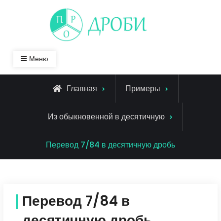
Skip
to
content
Меню
Главная
Примеры
Из обыкновенной в десятичную
Перевод 7/84 в десятичную дробь
Перевод 7/84 в
десятичную дробь