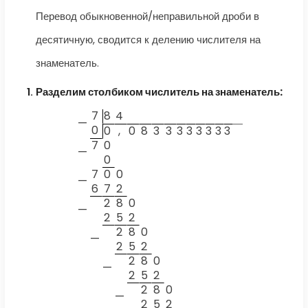
Перевод обыкновенной/неправильной дроби в
десятичную, сводится к делению числителя на
знаменатель.
Разделим столбиком числитель на знаменатель:
7
8
4
—
0
0
,
0
8
3
3
3
3
3
3
3
3
7
0
—
0
7
0
0
—
6
7
2
2
8
0
—
2
5
2
2
8
0
—
2
5
2
2
8
0
—
2
5
2
2
8
0
—
2
5
2