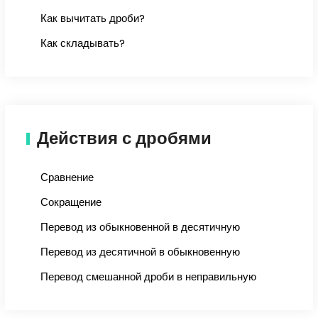
Как вычитать дроби?
Как складывать?
Действия с дробями
Сравнение
Сокращение
Перевод из обыкновенной в десятичную
Перевод из десятичной в обыкновенную
Перевод смешанной дроби в неправильную