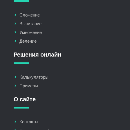
Сложение
Вычитание
Умножение
Деление
Решения онлайн
Калькуляторы
Примеры
О сайте
Контакты