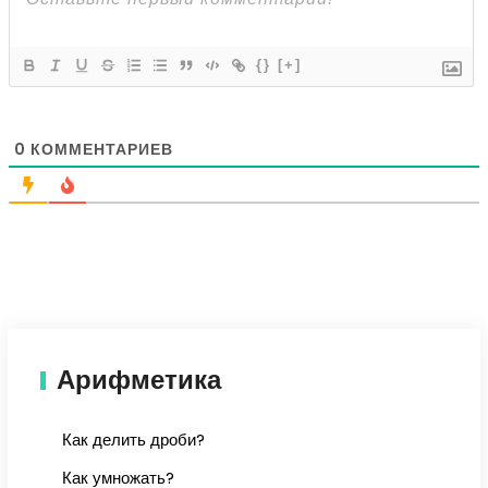
{}
[+]
0
КОММЕНТАРИЕВ
Арифметика
Как делить дроби?
Как умножать?