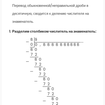
Перевод обыкновенной/неправильной дроби в
десятичную, сводится к делению числителя на
знаменатель.
Разделим столбиком числитель на знаменатель:
8
9
—
0
0
,
8
8
8
8
8
8
8
8
8
8
8
0
—
7
2
8
0
—
7
2
8
0
—
7
2
8
0
—
7
2
8
0
—
7
2
8
0
—
7
2