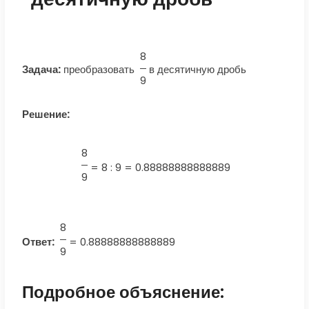
8
Задача:
преобразовать
в десятичную дробь
9
Решение:
8
=
8 : 9 = 0.88888888888889
9
8
Ответ:
=
0.88888888888889
9
Подробное объяснение: