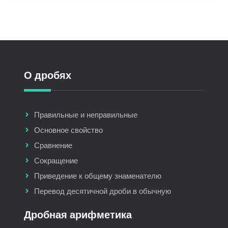
О дробях
Правильные и неправильные
Основное свойство
Сравнение
Сокращение
Приведение к общему знаменателю
Перевод десятичной дроби в обычную
Дробная арифметика