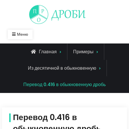
Skip
to
content
Меню
Главная
Примеры
Из десятичной в обыкновенную
Перевод 0.416 в обыкновенную дробь
Перевод 0.416 в
обыкновенную дробь